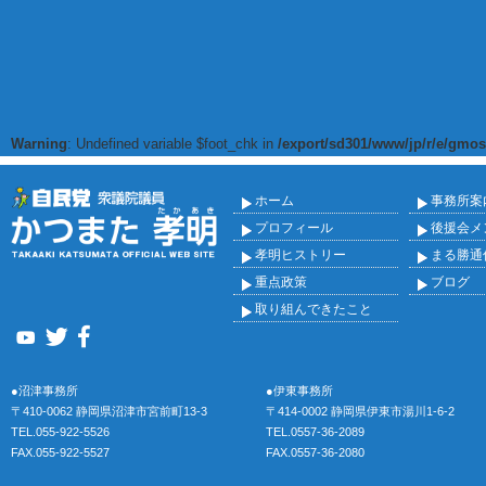
Warning
: Undefined variable $foot_chk in
/export/sd301/www/jp/r/e/gmos
ホーム
事務所案
プロフィール
後援会メ
孝明ヒストリー
まる勝通
重点政策
ブログ
取り組んできたこと
●沼津事務所
●伊東事務所
〒410-0062 静岡県沼津市宮前町13-3
〒414-0002 静岡県伊東市湯川1-6-2
TEL.055-922-5526
TEL.0557-36-2089
FAX.055-922-5527
FAX.0557-36-2080