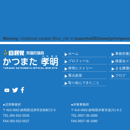
Warning
: Undefined variable $foot_chk in
/export/sd301/www/jp/r/e/gmos
ホーム
事務所案
プロフィール
後援会メ
孝明ヒストリー
まる勝通
重点政策
ブログ
取り組んできたこと
●沼津事務所
●伊東事務所
〒410-0062 静岡県沼津市宮前町13-3
〒414-0002 静岡県伊東市湯川1-6-2
TEL.055-922-5526
TEL.0557-36-2089
FAX.055-922-5527
FAX.0557-36-2080