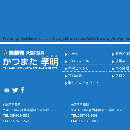
Warning
: Undefined variable $foot_chk in
/export/sd301/www/jp/r/e/gmos
ホーム
事務所案
プロフィール
後援会メ
孝明ヒストリー
まる勝通
重点政策
ブログ
取り組んできたこと
●沼津事務所
●伊東事務所
〒410-0062 静岡県沼津市宮前町13-3
〒414-0002 静岡県伊東市湯川1-6-2
TEL.055-922-5526
TEL.0557-36-2089
FAX.055-922-5527
FAX.0557-36-2080