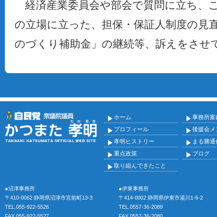
経済産業委員会や部会で質問に立ち、こ
の立場に立った、担保・保証人制度の見
のづくり補助金」の継続等、訴えをさせ
ホーム
事務所案
プロフィール
後援会メ
孝明ヒストリー
まる勝通
重点政策
ブログ
取り組んできたこと
●沼津事務所
●伊東事務所
〒410-0062 静岡県沼津市宮前町13-3
〒414-0002 静岡県伊東市湯川1-6-2
TEL.055-922-5526
TEL.0557-36-2089
FAX.055-922-5527
FAX.0557-36-2080