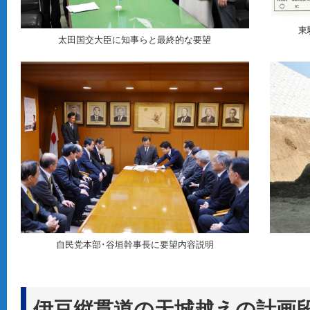
東
太田国交大臣に知事らと最終的な要望
自民党本部･谷垣幹事長に要望内容説明
伊豆縦貫道の天城越えの計画