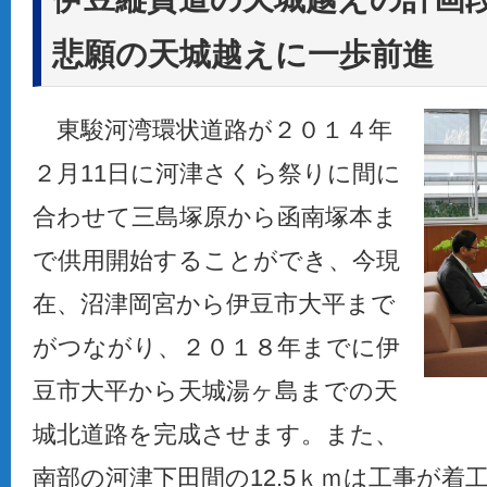
悲願の天城越えに一歩前進
東駿河湾環状道路が２０１４年
２月11日に河津さくら祭りに間に
合わせて三島塚原から函南塚本ま
で供用開始することができ、今現
在、沼津岡宮から伊豆市大平まで
がつながり、２０１８年までに伊
豆市大平から天城湯ヶ島までの天
城北道路を完成させます。また、
南部の河津下田間の12.5ｋｍは工事が着