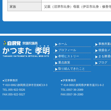
家族
父親（沼津市出身）母親（伊豆市出身：修善寺
ホーム
事務所案
プロフィール
後援会メ
孝明ヒストリー
まる勝通
重点政策
ブログ
取り組んできたこと
●沼津事務所
●伊東事務所
〒410-0062 静岡県沼津市宮前町13-3
〒414-0002 静岡県伊東市湯川1-6-2
TEL.055-922-5526
TEL.0557-36-2089
FAX.055-922-5527
FAX.0557-36-2080