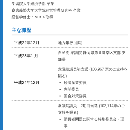
学習院大学経済学部 卒業
慶應義塾大学大学院経営管理研究科 卒業
経営学修士：ＭＢＡ取得
主な職歴
平成22年12月
地方銀行 退職
自民党 衆議院 静岡県第６選挙区支部 支
平成23年1 月
部長
衆議院議員初当選 (103,967 票のご支持を
賜る)
平成24年12月
経済産業委員
内閣委員
国会対策委員
衆議院議員 2期目当選 (102,714票のご
支持を賜る)
消費者問題に関する特別委員会・理
事