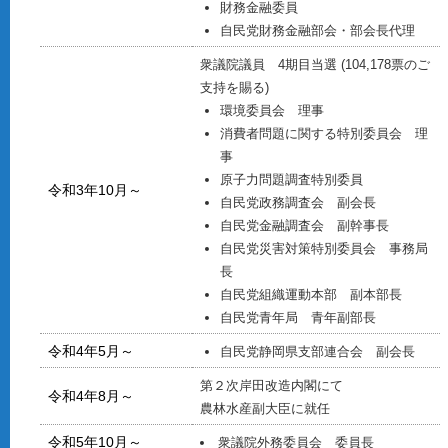
財務金融委員
自民党財務金融部会・部会長代理
衆議院議員 4期目当選 (104,178票のご
支持を賜る)
環境委員会 理事
消費者問題に関する特別委員会 理
事
原子力問題調査特別委員
令和3年10月～
自民党政務調査会 副会長
自民党金融調査会 副幹事長
自民党災害対策特別委員会 事務局
長
自民党組織運動本部 副本部長
自民党青年局 青年副部長
令和4年5月～
自民党静岡県支部連合会 副会長
第２次岸田改造内閣にて
令和4年8月～
農林水産副大臣に就任
令和5年10月～
衆議院外務委員会 委員長