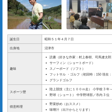
誕生日
昭和５１年４月７日
出身地
沼津市
読書（好きな作家：村上春樹、司馬遼太郎
サーフィン（ショートボード）
趣味
スノーボード（ソフト）
フットサル ・ゴルフ（初回時：150 現在：
グランドゴルフ
陸上競技（主に１００ｍ走） 小学校 3 
スポーツ歴
野球（ショート） 中学野球部／市内 3 位
野菜炒め（おススメ）
得意料理
味噌汁（出汁からとります）